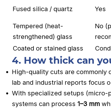
Fused silica / quartz
Yes
Tempered (heat-
No (p
strengthened) glass
reco
Coated or stained glass
Condi
4. How thick can you
High-quality cuts are commonly 
lab and industrial reports focus 
With specialized setups (micro-p
systems can process
1–3 mm
whi