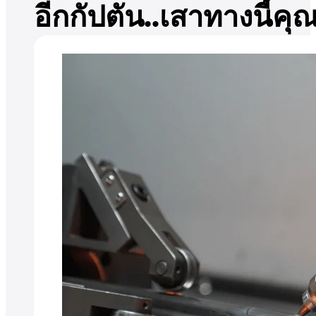
อีกกัปตัน..เสาทางนี้