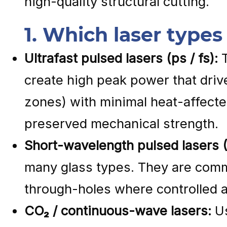
high-quality structural cutting.
1. Which laser type
Ultrafast pulsed lasers (ps / fs):
T
create high peak power that driv
zones) with minimal heat-affect
preserved mechanical strength.
Short-wavelength pulsed lasers (
many glass types. They are commo
through-holes where controlled ab
CO₂ / continuous-wave lasers:
Us