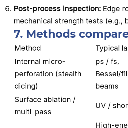
Post-process inspection:
Edge ro
mechanical strength tests (e.g.,
7. Methods compared
Method
Typical l
Internal micro-
ps / fs,
perforation (stealth
Bessel/fi
dicing)
beams
Surface ablation /
UV / shor
multi-pass
High-ene