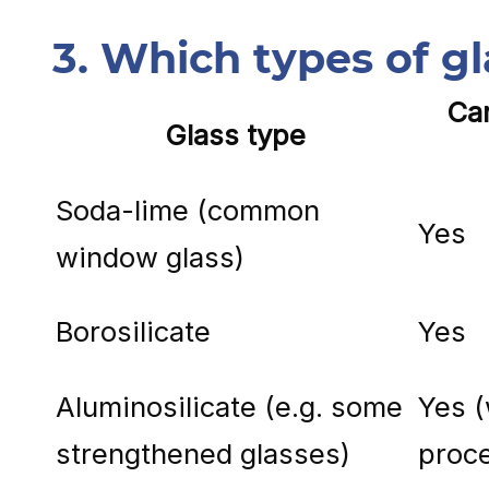
3. Which types of gl
Can
Glass type
Soda-lime (common
Yes
window glass)
Borosilicate
Yes
Aluminosilicate (e.g. some
Yes (
strengthened glasses)
proc