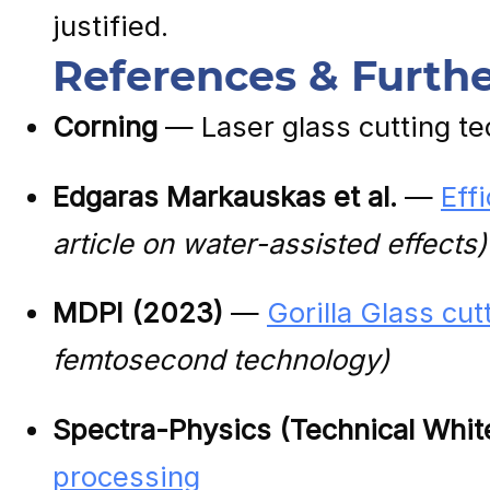
justified.
References & Furth
Corning
— Laser glass cutting tec
Edgaras Markauskas et al.
—
Eff
article on water-assisted effects)
MDPI (2023)
—
Gorilla Glass cu
femtosecond technology)
Spectra-Physics (Technical Whit
processing